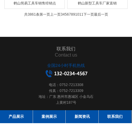
鹤山简易工具车销售经销点
鹤山新型工具车厂家直销
共3861条
第一页
上一页
3
4
5
6
7
8
9
10
11
下一页
最后一页
联系我们
Contact us
全国24小时手机热线
电话：0752-7213308
传真：0752-7213309
地址：广东 惠州市惠城区 小金乌石
上黄村187号
产品展示
案例展示
新闻资讯
联系我们