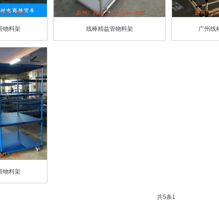
管物料架
线棒精益管物料架
广州线
管物料架
共5条
1