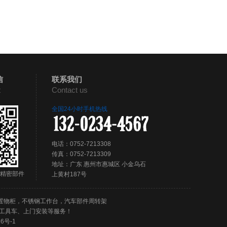
信
联系我们
t
Contact us
全国24小时手机热线
电话：0752-7213308
传真：0752-7213309
地址：广东 惠州市惠城区 小金乌石
精密部件
上黄村187号
置物柜，不锈钢工作台，汽车部件周转架
工具车、上门安装等服务！
6号-1