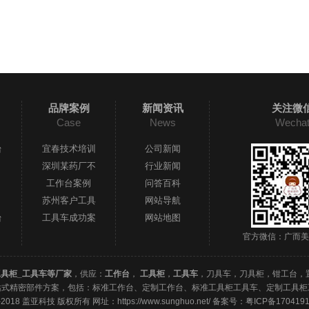
品牌案例
新闻资讯
关注微
Case
News
Wecha
台
宜春技术培训
公司新闻
深圳某药厂不
行业新闻
工作台案例
问答百科
苏州客户工具
网站导航
台
工具车成功案
网站地图
官方微信：广而美
工具柜_工具车等厂家
，供应：
工作台
，
工具柜
，
工具车
，刀具车，刀具柜，钳工台，
站式精密部件方案，包括：标准工作台、定制工作台、标准工具柜工具车、定制工具柜
-2018 盖亚科技 版权所有 网址：https://www.sunghuo.net/
备案号：粤ICP备1704191