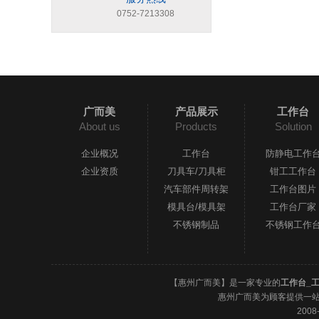
0752-7213308
广而美
产品展示
工作台
About us
Products
Solution
企业概况
工作台
防静电工作
企业资质
刀具车/刀具柜
钳工工作台
汽车部件周转架
工作台图片
模具台/模具架
工作台厂家
不锈钢制品
不锈钢工作
【惠州广而美】是一家专业的
工作台_
惠州广而美为顾客提供一
2008