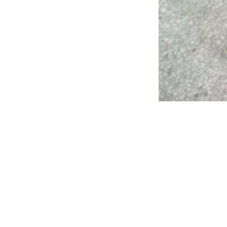
（也
表面材料
导电基材一般
静电可通过
用途：一
规格：长*宽120
需求