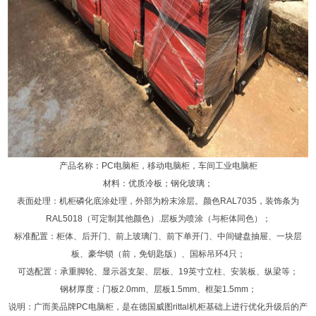
产品名称：PC电脑柜，移动电脑柜，车间工业电脑柜
材料：优质冷板；钢化玻璃；
表面处理：机柜磷化底涂处理，外部为粉末涂层。颜色RAL7035，装饰条为
RAL5018（可定制其他颜色）.层板为喷涂（与柜体同色）；
标准配置：柜体、后开门、前上玻璃门、前下单开门、中间键盘抽屉、一块层
板、豪华锁（前，免钥匙版）、国标吊环4只；
可选配置：承重脚轮、显示器支架、层板、19英寸立柱、安装板、纵梁等；
钢材厚度：门板2.0mm、层板1.5mm、框架1.5mm；
说明：广而美品牌PC电脑柜，是在德国威图rittal机柜基础上进行优化升级后的产